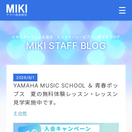
HOME
ミキスタッフによる音楽・
エレクトーン・
ピアノに関するブログ
MIKI STAFF BLOG
教室案内
こどものコース
2026
/
6/1
YAMAHA MUSIC SCHOOL ＆ 青春ポッ
大人のコース
プス 夏の無料体験レッスン・レッスン
見学実施中です。
講師募集情報
その他
イベント情報