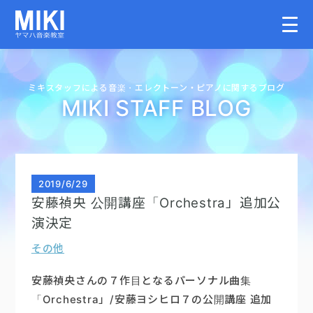
HOME
ミキスタッフによる音楽・
エレクトーン・
ピアノに関するブログ
MIKI STAFF BLOG
教室案内
こどものコース
2019
/
6/29
安藤禎央 公開講座「Orchestra」追加公
大人のコース
演決定
その他
講師募集情報
安藤禎央さんの７作目となるパーソナル曲集
イベント情報
「Orchestra」/安藤ヨシヒロ７の公開講座 追加