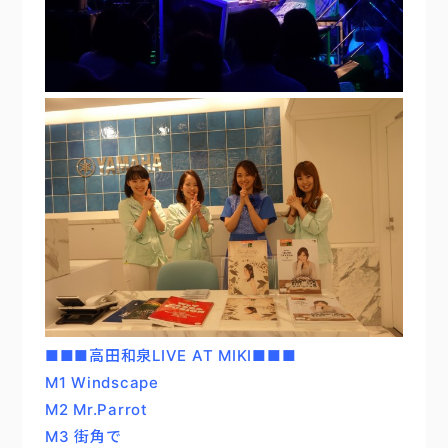
■■■高田和泉LIVE AT MIKI■■■
M1 Windscape
M2 Mr.Parrot
M3 街角で