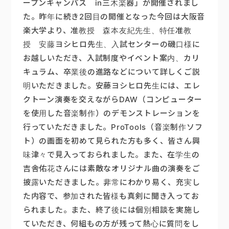
ープンキャンパス in三木楽器」が開催されまし
た。昨年に続き2回目の開催となった今回は大阪音
楽大学より、准教授 森本友紀先生、特任准教
授 安藤ヨシヒロ先生、入試センターの磯口様に
お越しいただき、入試制度やイベント案内、カリ
キュラム、卒業後の進路などについて詳しくご説
明いただきました。安藤ヨシヒロ先生には、エレ
クトーン演奏を交えながらDAW（コンピューター
を使用した音楽制作）のデモンストレーションを
行っていただきました。ProTools（音楽制作ソフ
ト）の画面を初めて見られた方も多く、皆さん興
味津々で見入っておられました。また、在学生の
吉舎佑花さんには素敵なオリジナル曲の演奏をご
披露いただきました。非常にわかり易く、充実し
た内容で、参加された皆様も真剣に聞き入ってお
られました。また、終了後には個別相談を実施し
ていただき、何組もの方が残って熱心に質問をし