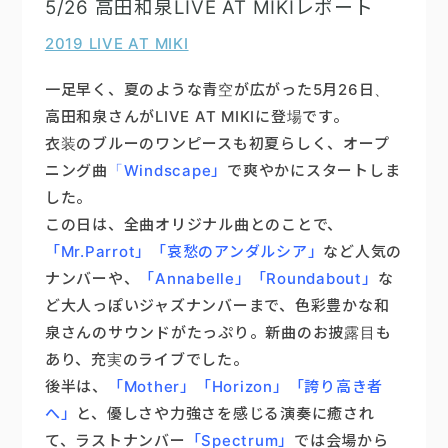
5/26 高田和泉LIVE AT MIKIレポート
2019 LIVE AT MIKI
一足早く、夏のような青空が広がった5月26日、
高田和泉さんがLIVE AT MIKIに登場です。
衣装のブルーのワンピースも初夏らしく、オープ
ニング曲
「Windscape」
で爽やかにスタートしま
した。
この日は、全曲オリジナル曲とのことで、
「Mr.Parrot」「哀愁のアンダルシア」
など人気の
ナンバーや、
「Annabelle」「Roundabout」
な
ど大人っぽいジャズナンバーまで、色彩豊かな和
泉さんのサウンドがたっぷり。新曲のお披露目も
あり、充実のライブでした。
後半は、
「Mother」「Horizon」「誇り高き者
へ」
と、優しさや力強さを感じる演奏に癒され
て、ラストナンバー
「Spectrum」
では会場から