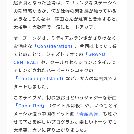
超満員となった会場は、スリリングなステージへ
の期待感からか、何か独特の緊張感が漂っている
ような…そんな中、窪田さんが颯爽と登場すると、
大拍手・大歓声で一気にヒートアップ。
オープニングは、ミディアムテンポがさりげなく
お洒落な
「Consideration」
。今回はまったり系
でとのことで、ジャズトリオでの
「GRAND
CENTRAL」
や、クールなセッションスタイルに
アレンジされたハービーハンコックの
「Cantaloupe Island」
など、大人の雰囲気でス
タートしました。
このライブが、初お披露目というジャジーな新曲
「Cabin Red」
（タイトルは仮）や、いつもとイ
メージが違う中国のヒット曲
「青蔵高原」
も聴か
せて下さる嬉しいプログラム。楽しいトークでも
大爆笑、大いに盛り上がりました。