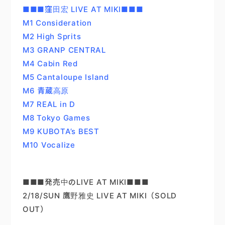
■■■窪田宏 LIVE AT MIKI■■■
M1 Consideration
M2 High Sprits
M3 GRANP CENTRAL
M4 Cabin Red
M5 Cantaloupe Island
M6 青蔵高原
M7 REAL in D
M8 Tokyo Games
M9 KUBOTA’s BEST
M10 Vocalize
■■■発売中のLIVE AT MIKI■■■
2/18/SUN 鷹野雅史 LIVE AT MIKI（SOLD
OUT）