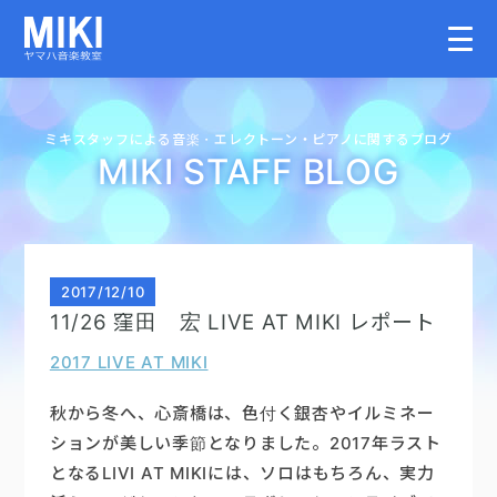
HOME
ミキスタッフによる音楽・
エレクトーン・
ピアノに関するブログ
MIKI STAFF BLOG
教室案内
こどものコース
2017
/
12/10
11/26 窪田 宏 LIVE AT MIKI レポート
大人のコース
2017 LIVE AT MIKI
講師募集情報
秋から冬へ、心斎橋は、色付く銀杏やイルミネー
ションが美しい季節となりました。2017年ラスト
となるLIVI AT MIKIには、ソロはもちろん、実力
イベント情報