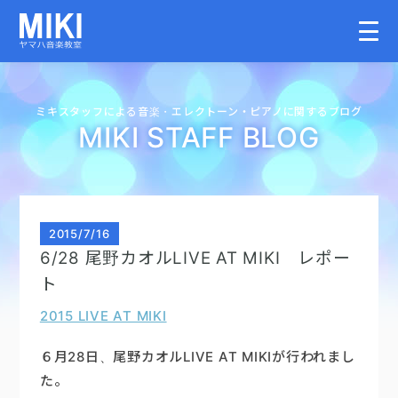
HOME
ミキスタッフによる音楽・
エレクトーン・
ピアノに関するブログ
MIKI STAFF BLOG
教室案内
こどものコース
2015
/
7/16
6/28 尾野カオルLIVE AT MIKI レポー
大人のコース
ト
2015 LIVE AT MIKI
講師募集情報
６月28日、尾野カオルLIVE AT MIKIが行われまし
イベント情報
た。