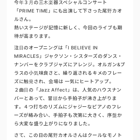
今年３月の三木楽器スペシャルコンサート
「PRIME TIME」にも出演して下さった尾野カオ
楽器販売
ルさん。
熱いステージが記憶に新しく、今回のライブも期
待が高まります。
注目のオープニングは「I BELIEVE IN
MIRACLES」ジャクソン・シスターズのダンス・
ナンバーをクラブジャズにアレンジ。オルガン&ブ
ラスの小気味良さと、繰り返されるキメのフレー
ズに触発され、会場は 一気にヒートアップ。
２曲目の「Jazz Affect」は、人気のハウスナン
バーとあって、冒頭から手拍子が沸き上がりま
す。４つ打ちのリズムにジャジーなピアノのフレ
ーズが絡み合い、手拍子も次第に大きく、序盤か
ら大変な盛り上がりになりました。
さて、この日の尾野カオルさんはクールなモノト