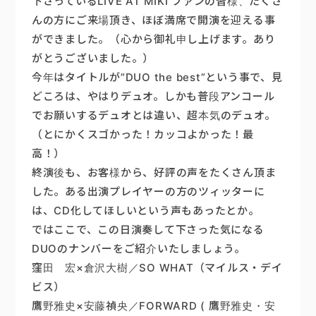
下さっているLIVE AT MIKI ファンの皆様、たくさ
んの方にご来場頂き、ほぼ満席で開演を迎える事
ができました。（心から御礼申し上げます。あり
がとうございました。）
今年はタイトルが”DUO the best”という事で、見
どころは、やはりデュオ。しかも普段アンコール
でお願いするデュオとは違い、超本気のデュオ。
（とにかくスゴかった！カッコよかった！最
高！）
終演後も、お客様から、好評の声をたくさん頂ま
した。ある出演プレイヤーの方のツィッターに
は、CD化してほしいという声もあったとか。
ではここで、この日演奏して下さった気になる
DUOのナンバーをご紹介いたしましょう。
窪田 宏×倉沢大樹／SO WHAT（マイルス・デイ
ビス）
鷹野雅史×安藤禎央／FORWARD ( 鷹野雅史・安