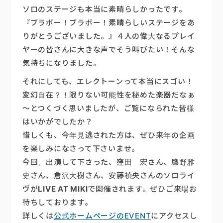
ソロのステージも本当に素晴らしかったです。
『ブラボー！ブラボー！素晴らしいステージをあ
りがとうございました。』４人の偉大なるプレイ
ヤーの皆さんに大きな声でそう叫びたい！そんな
気持ちになりました。
それにしても、エレクトーンって本当にスゴい！
変幻自在？！限りない可能性を秘めた楽器だなぁ
～とつくづく思いましたが、ご覧になられた皆様
はいかがでしたか？
惜しくも、今年見逃された方は、ぜひ来年の企画
を楽しみになさって下さいませ。
今回、出演して下さった、窪田 宏さん、鷹野雅
史さん、倉沢大樹さん、安藤禎央さんのソロライ
ヴが
LIVE AT MIKI
で開催されます。ぜひご来場お
待ちしております。
詳しくは
公式ホームページのEVENT
にアクセスし