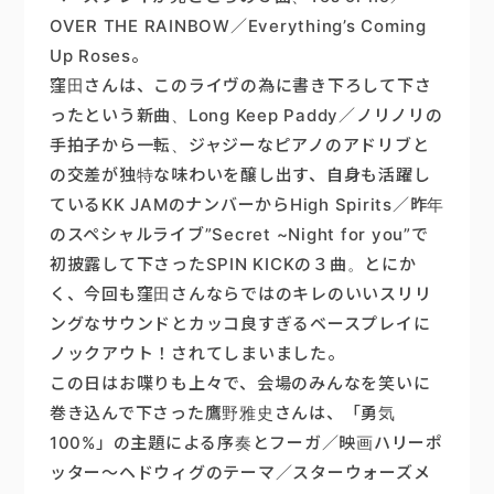
OVER THE RAINBOW／Everything’s Coming
Up Roses。
窪田さんは、このライヴの為に書き下ろして下さ
ったという新曲、Long Keep Paddy／ノリノリの
手拍子から一転、ジャジーなピアノのアドリブと
の交差が独特な味わいを醸し出す、自身も活躍し
ているKK JAMのナンバーからHigh Spirits／昨年
のスペシャルライブ”Secret ~Night for you”で
初披露して下さったSPIN KICKの３曲。とにか
く、今回も窪田さんならではのキレのいいスリリ
ングなサウンドとカッコ良すぎるベースプレイに
ノックアウト！されてしまいました。
この日はお喋りも上々で、会場のみんなを笑いに
巻き込んで下さった鷹野雅史さんは、「勇気
100%」の主題による序奏とフーガ／映画ハリーポ
ッター～ヘドウィグのテーマ／スターウォーズメ