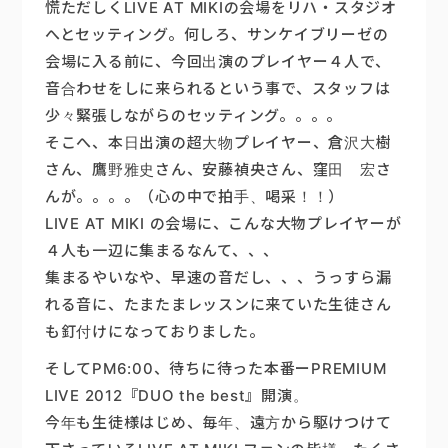
慌ただしくLIVE AT MIKIの会場をリハ・スタジオ
へとセッティング。何しろ、サンケイブリーゼの
楽器販売
会場に入る前に、今回出演のプレイヤー４人で、
音合わせをしに来られるという事で、スタッフは
少々緊張しながらのセッティング。。。。
そこへ、本日出演の超大物プレイヤー、倉沢大樹
さん、鷹野雅史さん、安藤禎央さん、窪田 宏さ
んが。。。。（心の中で拍手、喝采！！）
LIVE AT MIKI の会場に、こんな大物プレイヤーが
４人も一辺に集まるなんて、、、
集まるやいなや、早速の音だし、、、うっすら漏
れる音に、たまたまレッスンに来ていた生徒さん
も釘付けになっておりました。
そしてPM6:00、待ちに待った本番ーPREMIUM
LIVE 2012『DUO the best』開演。
今年も生徒様はじめ、毎年、遠方から駆けつけて