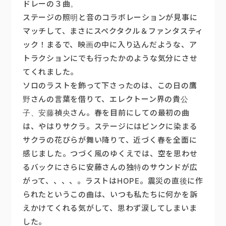
ドレーの３曲。
ステージの照明と音のコラボレーションが見事に
マッチして、まさにスペクタクル＆ファンタスティ
ック！まるで、映画の中に入り込んだような、ア
トラクションにでも行ったかのような気分にさせ
てくれました。
ソロのラストを飾って下さったのは、この日の鷹
野さんの言葉を借りて、エレクトーン界の貴公
子、安藤禎央さん。春を目前にしての最初の曲
は、やはりサクラ。ステージにはピンクに染まる
サクラの花びらが舞い降りて、近づく春を全面に
感じました。つづく風のゆくえでは、空を思わせ
るバックにさらに安藤さんの独特のサウンドが広
がって、、、、。ラストはHOPE。震災の直後に作
られたというこの曲は、いつも私たちに何かを訴
えかけてくれる気がして、思わず涙してしまいま
した。