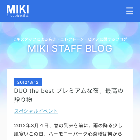
HOME
ミキスタッフによる音楽・
エレクトーン・
ピアノに関するブログ
MIKI STAFF BLOG
教室案内
こどものコース
2012
/
3/12
DUO the best プレミアムな夜、最高の
大人のコース
贈り物
スペシャルイベント
講師募集情報
2012年3月４日、春の到来を前に、雨の降る少し
イベント情報
肌寒いこの日、ハーモニーパーク心斎橋は朝から