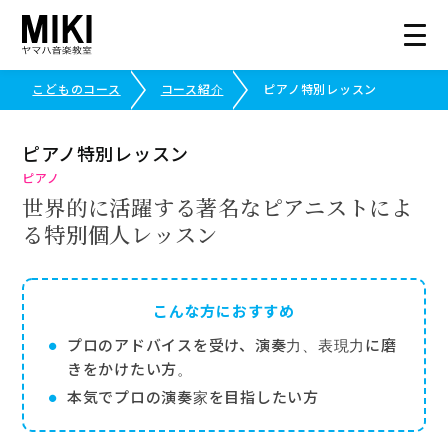
こどものコース
コース紹介
ピアノ特別レッスン
総合トップ
ピアノ特別レッスン
ピアノ
こどものコース
世界的に活躍する著名なピアニストによ
る
特別個人レッスン
コース紹介
生徒さまの声
こんな方におすすめ
プロのアドバイスを受け、演奏力、表現力に磨
写真で見る三木楽器
きをかけたい方。
本気でプロの演奏家を目指したい方
ピアノ・エレクトーンコンクール