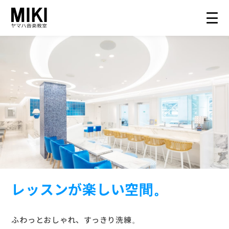
HOME
教室案内
こどものコース
大人のコース
レッスンが
楽しい空間。
講師募集情報
イベント情報
ふわっとおしゃれ、すっきり洗練。