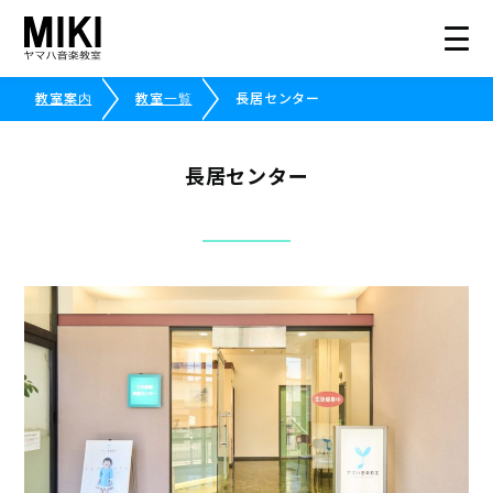
教室案内
教室一覧
長居センター
HOME
長居センター
教室案内
こどものコース
大人のコース
講師募集情報
イベント情報