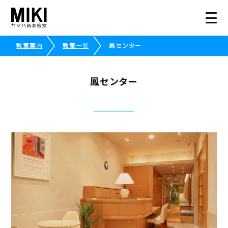
教室案内
教室一覧
鳳センター
HOME
鳳センター
教室案内
こどものコース
大人のコース
講師募集情報
イベント情報