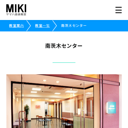
教室案内
教室一覧
南茨木センター
HOME
南茨木センター
教室案内
こどものコース
大人のコース
講師募集情報
イベント情報