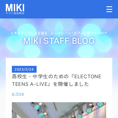
HOME
ミキスタッフによる音楽・
エレクトーン・
ピアノに関するブログ
MIKI STAFF BLOG
教室案内
こどものコース
2023
/
2/24
高校生・中学生のための『ELECTONE
大人のコース
TEENS A-LIVE』を開催しました
a-live
講師募集情報
イベント情報