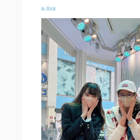
a-live