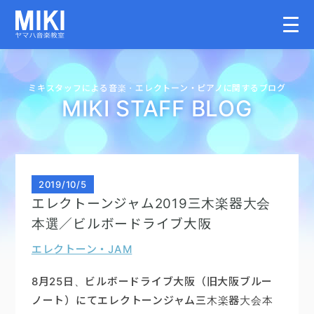
HOME
ミキスタッフによる音楽・
エレクトーン・
ピアノに関するブログ
MIKI STAFF BLOG
教室案内
こどものコース
2019
/
10/5
エレクトーンジャム2019三木楽器大会
大人のコース
本選／ビルボードライブ大阪
エレクトーン・JAM
講師募集情報
8月25日、ビルボードライブ大阪（旧大阪ブルー
イベント情報
ノート）にてエレクトーンジャム三木楽器大会本