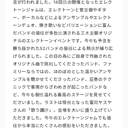
選が行われました。14回目の開催となったエレク
トーンジャムは、エレクトーンと管楽器やギタ
楽器販売
ー、ボーカルなどによるアンサンブルやエレクト
ーンデュオ、弾き歌いなどバリエーションに富ん
だバンドの皆様が多数出演される三木楽器オリジ
ナルのエレクトーンイベントです。今年も予選を
勝ち抜かれた52バンドの皆様による熱演が繰り広
げられました。この日の為にご自身で作曲された
オリジナル曲で挑戦してくださったバンド、ファ
ミリーならではの、ほのぼのとした温かいアンサ
ンブルを聴かせてくださったバンド、圧巻のテク
ニックで客席からざわめきが起こったバンドな
ど、今年も個性溢れる最高のステージを見せてく
ださいました。ラストは恒例となった富岡ヤスヤ
さんの「歌う講評」。会場を大いに盛り上げてい
ただきました。今年のエレクトーンジャムでも皆
様から本当にたくさんの感動をいただきました。