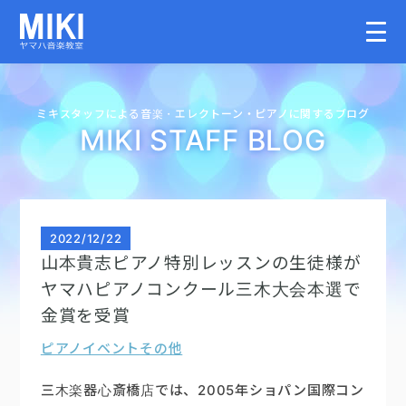
HOME
ミキスタッフによる音楽・
エレクトーン・
ピアノに関するブログ
MIKI STAFF BLOG
教室案内
こどものコース
2022
/
12/22
山本貴志ピアノ特別レッスンの生徒様が
大人のコース
ヤマハピアノコンクール三木大会本選で
金賞を受賞
講師募集情報
ピアノイベント
その他
イベント情報
三木楽器心斎橋店では、2005年ショパン国際コン