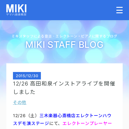
HOME
ミキスタッフによる音楽・
エレクトーン・
ピアノに関するブログ
MIKI STAFF BLOG
教室案内
こどものコース
2015
/
12/30
12/26 高田和泉インストアライブを開催
大人のコース
しました
その他
講師募集情報
12/26（土）
三木楽器心斎橋店エレクトーンハウ
イベント情報
スデモ演ステージ
にて、
エレクトーンプレーヤー