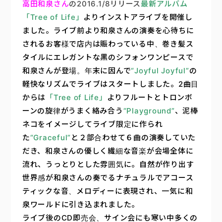
高田和泉さん
の2016.1/8リリース
最新アルバム
「Tree of Life」
よりインストアライブを開催し
楽器販売
ました。ライブ前より和泉さんの演奏を心待ちに
されるお客様で店内は賑わっている中、巻き髪ス
タイルにエレガントな黒のシフォンワンピースで
和泉さんが登場。年末に因んで
“Joyful Joyful”
の
軽快なリズムでライブはスタートしました。2曲目
からは
「Tree of Life」
よりフルートとトロンボ
ーンの旋律がうまく絡み合う
“Playground”
、泥棒
ネコをイメージしてライブ限定に作られ
た
“Graceful”
と２部合わせて６曲の演奏していた
だき、和泉さんの優しく繊細な音楽が会場全体に
流れ、うっとりとした雰囲気に。自然が作り出す
世界感が和泉さんの奏でるナチュラルでアコース
ティックな音、メロディーに表現され、一気に和
泉ワールドに引き込まれました。
ライブ後のCD即売会、サイン会にも寒い中多くの