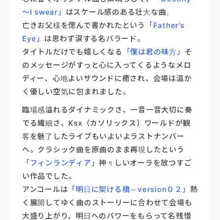
～I swear」
はスケール感のある壮大な曲。
亡きお父様を偲んで書かれたという
「Father’s
Eye」
は思わず涙する名バラード。
タイトルだけでも嬉しくなる
「僕は君の味方」
そ
のメッセージがすっと心に入ってくるようなメロ
ディー、心地よいサウンドに癒され、会場は温か
く優しい空気に包まれました。
臨場感溢れるダイナミックさ、一音一音大切に奏
でる繊細さ、Ksx（カソリックス）ワールドが観
客を魅了したライブもいよいよラストナンバー
へ。クラシック曲を原曲のまま再現したという
「フィンランディア」
神々しいオーラを放つすご
い作品でした。
アンコールは
「明日に架ける橋～version０２」
熱
く展開してゆく曲のストーリーに合わせて会場も
大盛り上がり、明日へのパワーをもらって名残惜