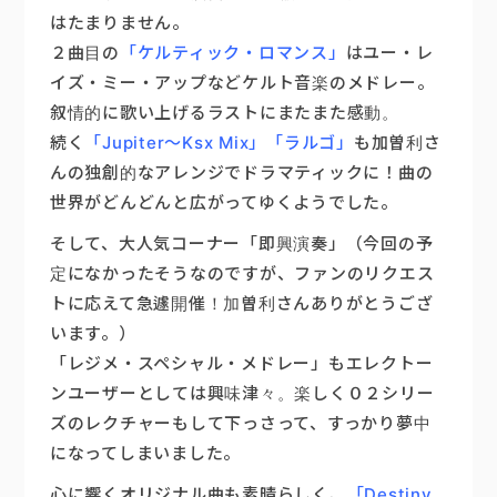
はたまりません。
２曲目の
「ケルティック・ロマンス」
はユー・レ
イズ・ミー・アップなどケルト音楽のメドレー。
叙情的に歌い上げるラストにまたまた感動。
続く
「Jupiter～Ksx Mix」
「ラルゴ」
も加曽利さ
んの独創的なアレンジでドラマティックに！曲の
世界がどんどんと広がってゆくようでした。
そして、大人気コーナー「即興演奏」（今回の予
定になかったそうなのですが、ファンのリクエス
トに応えて急遽開催！加曽利さんありがとうござ
います。）
「レジメ・スペシャル・メドレー」もエレクトー
ンユーザーとしては興味津々。楽しく０２シリー
ズのレクチャーもして下っさって、すっかり夢中
になってしまいました。
心に響くオリジナル曲も素晴らしく、
「Destiny