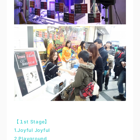
【１st Stage】
1.Joyful Joyful
2.Playground