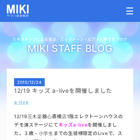
HOME
ミキスタッフによる音楽・
エレクトーン・
ピアノに関するブログ
MIKI STAFF BLOG
教室案内
こどものコース
2015
/
12/24
12/19 キッズ a-liveを開催しました
大人のコース
a-live
講師募集情報
12/19三木楽器心斎橋店1階エレクトーンハウスの
デモ演ステージにて
キッズa-live
を開催しまし
た。３歳～小学生までの生徒様限定のLiveで、ス
イベント情報