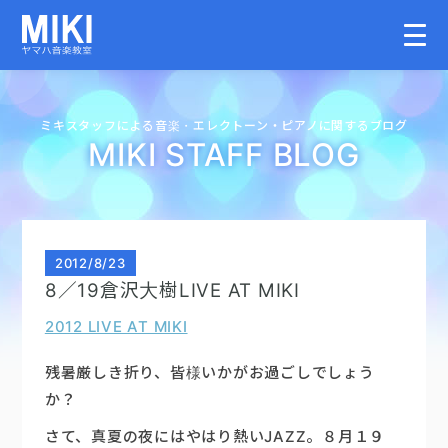
HOME
ミキスタッフによる音楽・
エレクトーン・
ピアノに関するブログ
MIKI STAFF BLOG
教室案内
こどものコース
2012
/
8/23
8／19倉沢大樹LIVE AT MIKI
大人のコース
2012 LIVE AT MIKI
講師募集情報
残暑厳しき折り、皆様いかがお過ごしでしょう
か？
イベント情報
さて、真夏の夜にはやはり熱いJAZZ。８月１９