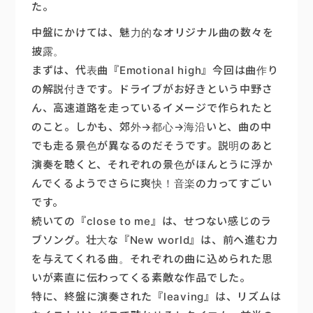
た。
中盤にかけては、魅力的なオリジナル曲の数々を
披露。
まずは、代表曲『Emotional high』今回は曲作り
の解説付きです。ドライブがお好きという中野さ
ん、高速道路を走っているイメージで作られたと
のこと。しかも、郊外→都心→海沿いと、曲の中
でも走る景色が異なるのだそうです。説明のあと
演奏を聴くと、それぞれの景色がほんとうに浮か
んでくるようでさらに爽快！音楽の力ってすごい
です。
続いての『close to me』は、せつない感じのラ
ブソング。壮大な『New ｗorld』は、前へ進む力
を与えてくれる曲。それぞれの曲に込められた思
いが素直に伝わってくる素敵な作品でした。
特に、終盤に演奏された『leaving』は、リズムは