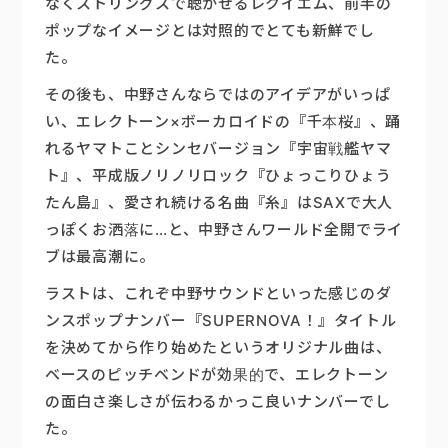
なくストリングスで聴かせるレクイエム、前半の
ポップなイメージとは対照的でとても新鮮でし
た。
その後も、中野さんならではのアイデアがいっぱ
い、エレクトーン×ボーカロイドの『千本桜』、踊
れるヤマトことシンセバージョン『宇宙戦艦ヤマ
ト』、平成版ノリノリロック『ひょっこりひょう
たん島』、愛され続ける名曲『糸』はSAXで大人
っぽくお洒落に…と、中野さんワールド全開でライ
ブは最高潮に。
ラストは、これぞ中野サウンドといった感じのダ
ンスポップナンバー『SUPERNOVA！』タイトル
を決めてから作り始めたというオリジナル曲は、
ベースのピッチベンドが効果的で、エレクトーン
の面白さ楽しさが伝わるかっこ良いナンバーでし
た。