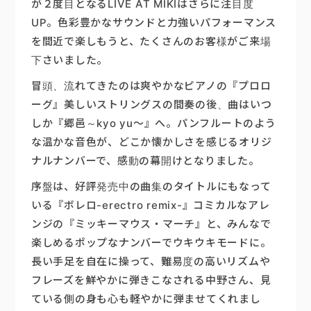
が２度目となるLIVE AT MIKIはさらに注目度
UP。色彩豊かなサウンドと力強いパフォーマンス
楽器販売
を間近で楽しもうと、たくさんのお客様がご来場
下さいました。
冒頭、流れてきたのは爽やかなピアノの『プロロ
ーグ』美しいストリングスの間奏の後、曲はいつ
しか『郷邑～kyo yu～』へ。パンフルートのよう
な温かな音色が、どこか懐かしさを感じるオリジ
ナルナンバーで、感動の幕開けとなりました。
序盤は、好評発売中の曲集のタイトルにもなって
いる『ボレロ-erectro remix-』コミカルなアレ
ンジの『ミッキーマウス・マーチ』と、みんなで
楽しめるポップなナンバーでウキウキモードに。
長い手足を自在に操って、難易度の高いリズムや
フレーズを鮮やかに弾きこなされる中野さん、見
ている側の身も心も軽やかに弾ませてくれまし