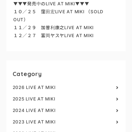
▼▼▼発売中のLIVE AT MIKI▼▼▼
１０／２５ 窪田宏LIVE AT MIKI （SOLD
OUT）
１１／２９ 加曽利康之LIVE AT MIKI
１２／２７ 富岡ヤスヤLIVE AT MIKI
Category
2026 LIVE AT MIKI
2025 LIVE AT MIKI
2024 LIVE AT MIKI
2023 LIVE AT MIKI