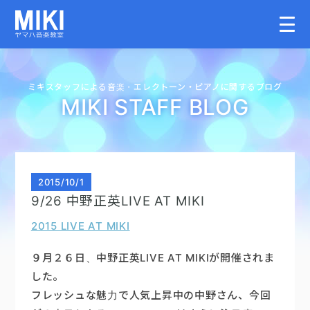
HOME
ミキスタッフによる音楽・
エレクトーン・
ピアノに関するブログ
MIKI STAFF BLOG
教室案内
こどものコース
2015
/
10/1
9/26 中野正英LIVE AT MIKI
大人のコース
2015 LIVE AT MIKI
講師募集情報
９月２６日、中野正英LIVE AT MIKIが開催されま
した。
フレッシュな魅力で人気上昇中の中野さん、今回
イベント情報