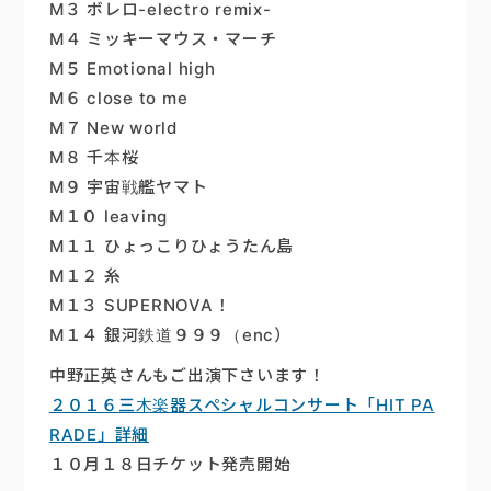
M３ ボレロ-electro remix-
M４ ミッキーマウス・マーチ
M５ Emotional high
M６ close to me
M７ New world
M８ 千本桜
M９ 宇宙戦艦ヤマト
M１０ leaving
M１１ ひょっこりひょうたん島
M１２ 糸
M１３ SUPERNOVA！
M１４ 銀河鉄道９９９（enc）
中野正英さんもご出演下さいます！
２０１６三木楽器スペシャルコンサート「HIT PA
RADE」詳細
１０月１８日チケット発売開始