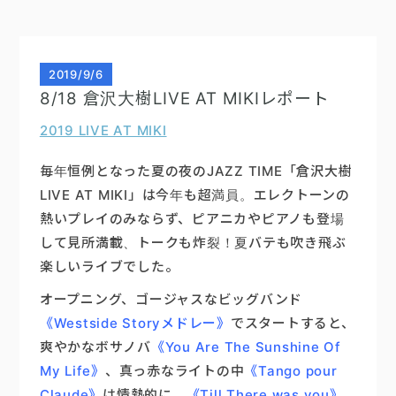
2019
/
9/6
8/18 倉沢大樹LIVE AT MIKIレポート
2019 LIVE AT MIKI
毎年恒例となった夏の夜のJAZZ TIME「倉沢大樹
LIVE AT MIKI」は今年も超満員。エレクトーンの
熱いプレイのみならず、ピアニカやピアノも登場
して見所満載、トークも炸裂！夏バテも吹き飛ぶ
楽しいライブでした。
オープニング、ゴージャスなビッグバンド
《Westside Storyメドレー》
でスタートすると、
爽やかなボサノバ
《You Are The Sunshine Of
My Life》
、真っ赤なライトの中
《Tango pour
Claude》
は情熱的に、
《Till There was you》