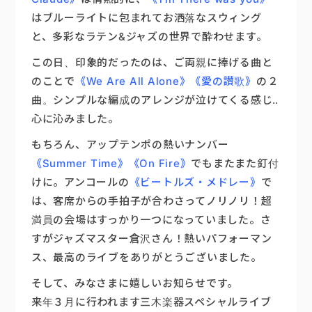
はブルーライトに包まれてお洒落なスウィング
と、多彩なラテン&ジャズの世界で酔わせます。
この日、印象的だったのは、ご両親に捧げる曲と
のことで
《We Are All Alone》《愛の讃歌》
の２
曲。シンプルな編成のアレンジが泣けてくる感じ‥
心に沁みました。
もちろん、アップテンポの熱いナンバー
《Summer Time》《On Fire》
でもまたまた釘付
けに。アンコールの
《ビートルズ・メドレー》
で
は、客席からの手拍子が合わさってノリノリ！超
満員の会場はすっかり一つになっていました。さ
すがジャズマスター倉沢さん！熱いパフォーマン
ス、最高のライブをありがとうございました。
そして、みなさまに嬉しいお知らせです。
来年３月に行われます三木楽器スペシャルライブ