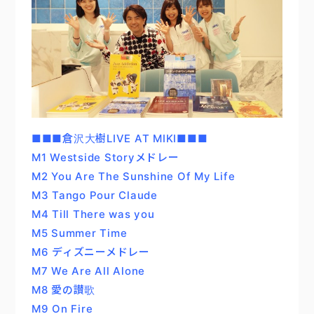
■■■倉沢大樹LIVE AT MIKI■■■
M1 Westside Storyメドレー
M2 You Are The Sunshine Of My Life
M3 Tango Pour Claude
M4 Till There was you
M5 Summer Time
M6 ディズニーメドレー
M7 We Are All Alone
M8 愛の讃歌
M9 On Fire