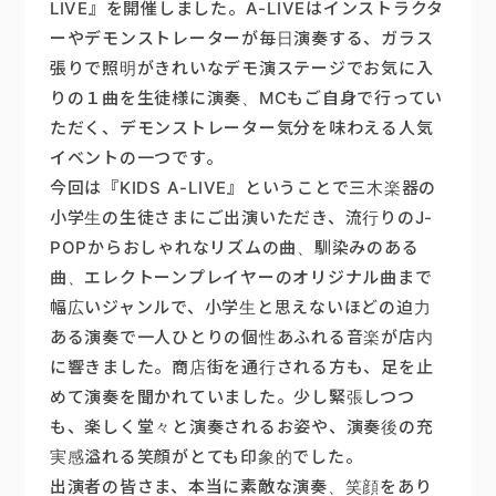
LIVE』を開催しました。A-LIVEはインストラクタ
ーやデモンストレーターが毎日演奏する、ガラス
楽器販売
張りで照明がきれいなデモ演ステージでお気に入
りの１曲を生徒様に演奏、MCもご自身で行ってい
ただく、デモンストレーター気分を味わえる人気
イベントの一つです。
今回は『KIDS A-LIVE』ということで三木楽器の
小学生の生徒さまにご出演いただき、流行りのJ-
POPからおしゃれなリズムの曲、馴染みのある
曲、エレクトーンプレイヤーのオリジナル曲まで
幅広いジャンルで、小学生と思えないほどの迫力
ある演奏で一人ひとりの個性あふれる音楽が店内
に響きました。商店街を通行される方も、足を止
めて演奏を聞かれていました。少し緊張しつつ
も、楽しく堂々と演奏されるお姿や、演奏後の充
実感溢れる笑顔がとても印象的でした。
出演者の皆さま、本当に素敵な演奏、笑顔をあり