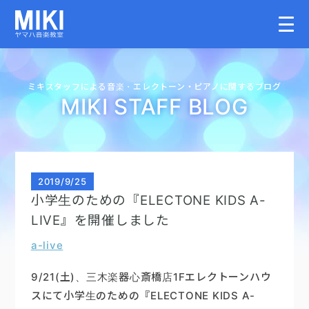
HOME
ミキスタッフによる音楽・
エレクトーン・
ピアノに関するブログ
MIKI STAFF BLOG
教室案内
こどものコース
2019
/
9/25
小学生のための『ELECTONE KIDS A-
大人のコース
LIVE』を開催しました
a-live
講師募集情報
9/21(土)、三木楽器心斎橋店1Fエレクトーンハウ
イベント情報
スにて小学生のための『ELECTONE KIDS A-