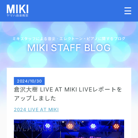
HOME
ミキスタッフによる音楽・
エレクトーン・
ピアノに関するブログ
MIKI STAFF BLOG
教室案内
こどものコース
2024
/
10/30
倉沢大樹 LIVE AT MIKI LIVEレポートを
大人のコース
アップしました
2024 LIVE AT MIKI
講師募集情報
イベント情報