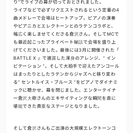
り”でライブの幕が切っておとされました。
ライブなどで必ずリクエストされるという定番の4
曲メドレーで会場はヒートアップ。ピアノの演奏
やピアニカとエレクトーンとのラテンコラボと、
幅広く楽しませてくださる倉沢さん。そしてMCで
も最近起こったプライベート秘話で会場を盛り上
げてくださいました。最後には3月に開催された「
BATTLE X 」で披露した渾身のアレンジ、“ イン
ビテーション ”。そして大拍手で迎えたアンコール
はまったりとしたラテンからジャズへと移り変わ
る“ セントルイス・ブルース ”をピアノでダイナミ
ックに聴かせ、幕を閉じました。エンターテイナ
ー倉沢大樹さんのエキサイティングな瞬間を直に
堪能できた貴重なステージとなりました。
そして倉沢さんもご出演の大規模エレクトーンコ