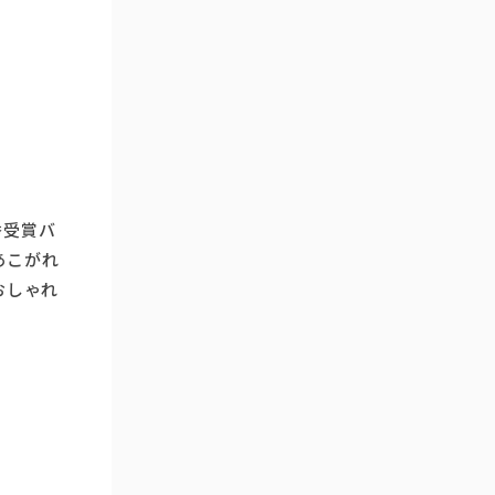
秀受賞バ
あこがれ
おしゃれ