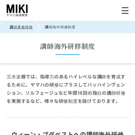
講師募集情報
講師海外研修制度
総合トップ
講師海外研修制度
講師募集情報
募集について
三木楽器では、指導力のあるハイレベルな講師を育成す
るために、ヤマハの研修にプラスしてバッハインヴェン
研修制度
ション、ソルフェージュなど年間16回の独自の講師研修
を実施するなど、様々な研修制度を設けております。
先輩講師の声
応募・お問い合わせ
ウィーン・ブダペストへの講師海外研修