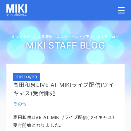
HOME
ミキスタッフによる音楽・
エレクトーン・
ピアノに関するブログ
MIKI STAFF BLOG
教室案内
こどものコース
2021
/
4/20
高田和泉LIVE AT MIKIライブ配信(ツイ
大人のコース
キャス)受付開始
その他
講師募集情報
高田和泉LIVE AT MIKI /ライブ配信(ツイキャス）
イベント情報
受付開始となりました。