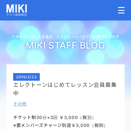
HOME
ミキスタッフによる音楽・
エレクトーン・
ピアノに関するブログ
MIKI STAFF BLOG
教室案内
こどものコース
2019
/
2/23
エレクトーンはじめてレッスン会員募集
大人のコース
中
その他
講師募集情報
チケット制30分×3回 ￥3,000（税別）
イベント情報
※要メンバーズチャージ別途￥3,000（税別）