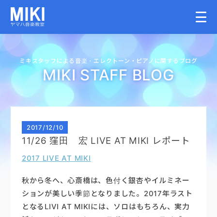
HOME
ミキスタッフによる音楽・
エレクトーン・
ピアノに関するブログ
MIKI STAFF BLOG
教室案内
こどものコース
2017
/
12/10
11/26 窪田 宏 LIVE AT MIKI レポート
大人のコース
2017 LIVE AT MIKI
講師募集情報
秋から冬へ、心斎橋は、色付く銀杏やイルミネー
ションが美しい季節となりました。2017年ラスト
となるLIVI AT MIKIには、ソロはもちろん、実力
イベント情報