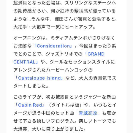
超満員となった会場は、スリリングなステージへ
の期待感からか、何か独特の緊張感が漂っている
ような…そんな中、窪田さんが颯爽と登場すると、
大拍手・大歓声で一気にヒートアップ。
オープニングは、ミディアムテンポがさりげなく
お洒落な
「Consideration」
。今回はまったり系
でとのことで、ジャズトリオでの
「GRAND
CENTRAL」
や、クールなセッションスタイルに
アレンジされたハービーハンコックの
「Cantaloupe Island」
など、大人の雰囲気でス
タートしました。
このライブが、初お披露目というジャジーな新曲
「Cabin Red」
（タイトルは仮）や、いつもとイ
メージが違う中国のヒット曲
「青蔵高原」
も聴か
せて下さる嬉しいプログラム。楽しいトークでも
大爆笑、大いに盛り上がりました。