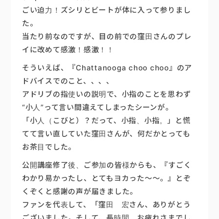
ごい迫力！ズシリとビートが体に入って参りまし
た。
当たり前なのですが、目の前での窪田さんのプレ
イに改めて感激！感激！！
そういえば、『Chattanooga choo choo』のア
ドバイスでのこと、、、、
アドリブの指使いの説明で、小指のことを思わず
“小人”って言い間違えてしまったシーンが。
「小人（こびと）？だって、小指、小指。」と慌
てて言い直していた窪田さんが、何だかとっても
お茶目でした。
公開講座修了後、ご参加の皆様からも、『すごく
わかり易かったし、とてもヨカった～～。』とぞ
くぞくと感謝の声が届きました。
ファンを代表して、「窪田 宏さん、ありがとう
ございました。そして、長時間、お疲れさまでし