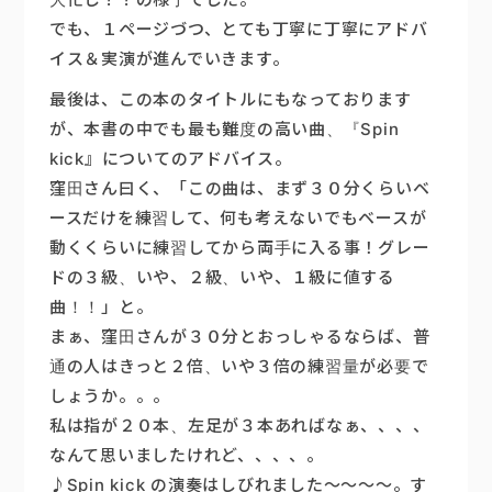
でも、１ページづつ、とても丁寧に丁寧にアドバ
イス＆実演が進んでいきます。
最後は、この本のタイトルにもなっております
が、本書の中でも最も難度の高い曲、『Spin
kick』についてのアドバイス。
窪田さん曰く、「この曲は、まず３０分くらいベ
ースだけを練習して、何も考えないでもベースが
動くくらいに練習してから両手に入る事！グレー
ドの３級、いや、２級、いや、１級に値する
曲！！」と。
まぁ、窪田さんが３０分とおっしゃるならば、普
通の人はきっと２倍、いや３倍の練習量が必要で
しょうか。。。
私は指が２０本、左足が３本あればなぁ、、、、
なんて思いましたけれど、、、、。
♪Spin kick の演奏はしびれました～～～～。す