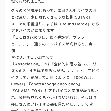
場で行われました。
楽器販売
久々の公開講座とあって、窪田さんもライヴの時
とは違い、少し照れくさそうな挨拶でSTART。
スコアの順番通り、まずは『Round Dance』から
アドバイスが始まります。
「ここはSaxのソロ、強く弾かず、サラっ
と、、、」一通りのアドバイスが終わると、実
演！
やはり、すごい迫力です。
『Association』では「全体的に落ち着いて、リ
ズムの2、４を体で刻みながら、、、」と、アドバ
イスして、実演して。同じように『5000Watt
Power』『chattanooga choo choo』
『CHAMELEON』もアドバイスと実演が繰り返さ
れ、楽譜も見なくちゃいけないけれど、やっぱり
窪田さんのプレイする姿も見たいし、、、で皆、
大忙し？？の様子でした。