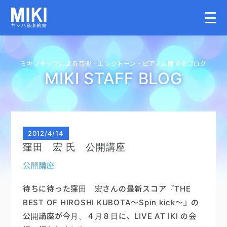
HOME
ミキスタッフによる音楽・
エレクトーン・
ピアノに関するブログ
MIKI STAFF BLOG
教室案内
こどものコース
2012
/
4/14
窪田 宏 氏 公開講座
大人のコース
公開講座
講師募集情報
待ちに待った窪田 宏さんの最新スコア『THE
BEST OF HIROSHI KUBOTA～Spin kick～』の
公開講座が今月、４月８日に、LIVE AT IKI の会
イベント情報