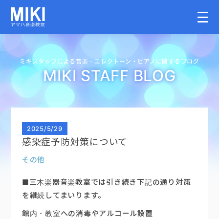
HOME
ミキスタッフによる音楽・
エレクトーン・
ピアノに関するブログ
MIKI STAFF BLOG
教室案内
こどものコース
2025
/
5/29
感染症予防対策について
大人のコース
その他
講師募集情報
■三木楽器音楽教室では引き続き下記の通り対策
を継続してまいります。
イベント情報
館内・教室への消毒やアルコール設置