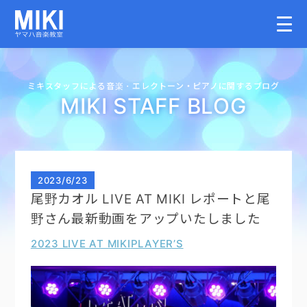
HOME
ミキスタッフによる音楽・
エレクトーン・
ピアノに関するブログ
MIKI STAFF BLOG
教室案内
こどものコース
2023
/
6/23
尾野カオル LIVE AT MIKI レポートと尾
大人のコース
野さん最新動画をアップいたしました
2023 LIVE AT MIKI
PLAYER’S
講師募集情報
イベント情報