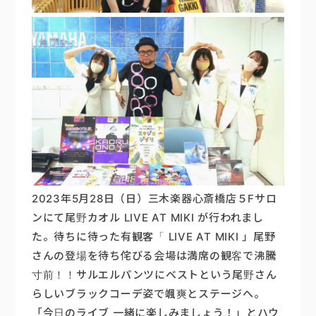
2023
年
5
月
28
日（日）
三木楽器心斎橋店５
F
サロ
ンにて
尾野カオル
LIVE AT MIKI
が行われまし
た。
待ちに待った有観客「
LIVE AT MIKI
」
尾野
さんの登場を待ち侘びる会場は
満席の観客で沸騰
寸前！！
サルエルパンツにベストという
尾野さん
らしいブラックコーデ姿で
颯爽とステージへ。
「今日のライブ
一緒に楽しみましょう！」と
ハウ