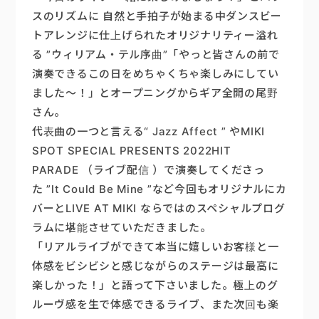
スのリズムに
自然と手拍子が始まる中
ダンスビー
トアレンジに仕上げられた
オリジナリティー溢れ
る
”
ウィリアム・テル序曲
”
「やっと皆さんの前で
演奏できるこの日を
めちゃくちゃ楽しみにしてい
ました〜！」と
オープニングからギア全開の尾野
さん。
代表曲の一つと言える
“ Jazz Affect ”
や
MIKI
SPOT SPECIAL PRESENTS 2022
HIT
PARADE
（ライブ配信
）で
演奏してくださっ
た
”lt Could Be Mine ”
など
今回もオリジナルにカ
バーと
LIVE AT MIKI
ならではのスペシャルプログ
ラムに
堪能させていただきました。
「リアルライブができて本当に嬉しい
お客様と一
体感をビシビシと感じながらの
ステージは最高に
楽しかった！」と
語って下さいました。
極上のグ
ルーヴ感を生で体感できるライブ、
また次回も楽