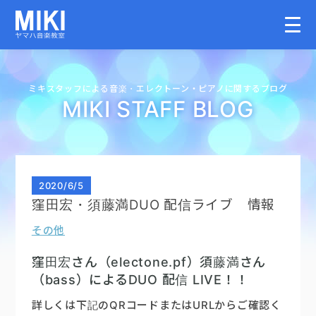
HOME
ミキスタッフによる音楽・
エレクトーン・
ピアノに関するブログ
MIKI STAFF BLOG
教室案内
こどものコース
2020
/
6/5
窪田宏・須藤満DUO 配信ライブ 情報
大人のコース
その他
講師募集情報
窪田宏さん（electone.pf）須藤満さん
（bass）によるDUO 配信 LIVE！！
イベント情報
詳しくは下記のQRコードまたはURLからご確認く