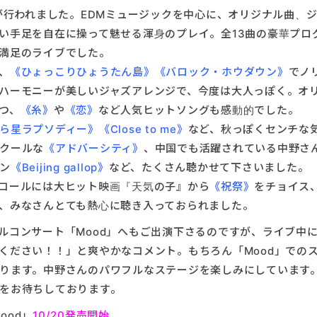
IKIが行われました。EDMミュージックを中心に、オリジナル曲、
い手足を自在に操って魅せる渾身のプレイ。全13曲の豪華プロ
満足のライブでした。
、
《ひょっこりひょうたん島》《バロック・ホウダウン》
でノ
ハーモニーが美しいジャズアレンジで、今度は大人っぽく。オ
つ、
《糸》
や
《恋》
など人気ヒットソングも感動的でした。
星ラプソディー》《Close to me》
など、秋っぽくセンチな
クールな
《アドバーシティ》
、中国でも活躍されている中野さ
ン
《Beijing gallop》
など、たくさん聴かせて下さいました。
コールには大ヒット映画『天気の子』から
《祝祭》
をチョイス
、みなさんとても熱心に聴き入っておられました。
ルコンサート「Mood」へもご出演下さるのですが、ライブ中
ください！！」と爽やかなコメント。もちろん「Mood」での
ります。中野さんのパワフルなステージを楽しみにしています
をお待ちしております。
Mood」
10/20発売開始