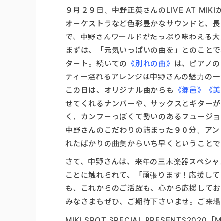
９月２９日、中野正英さんのLIVE AT M
オーケストラなど色彩豊かなサウンドと、長
で、中野さんワールドがたっぷり味わえる大
まずは、「元気いっぱいの曲を」とのことで
タート。続いての
《別れの曲》
は、ピアノの
ティー溢れるアレンジは中野さんの魅力の一
この日は、オリジナル曲からも
《郷邑》《美ら
せてくれるナンバーや、サックスとギターが
く、カンフーっぽくて勢いのあるフュージョ
中野さんのこだわりの詰まった９０分、アン
れたばかりの曲集からいち早くということで
さて、中野さんは、来年の三木楽器スペシャ
ことに触れられて、「頑張ります！応援して
も、これからのご活躍も、心から応援してお
みなさまもぜひ、ご期待下さいませ。ご来場
MIKI SPOT SPECIAL PRESENTS2020「