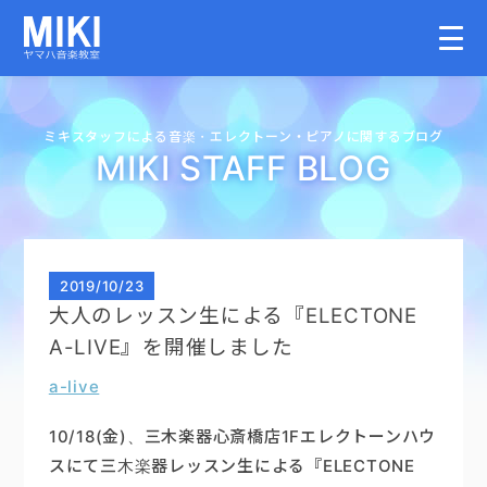
HOME
ミキスタッフによる音楽・
エレクトーン・
ピアノに関するブログ
MIKI STAFF BLOG
教室案内
こどものコース
2019
/
10/23
大人のレッスン生による『ELECTONE
大人のコース
A-LIVE』を開催しました
a-live
講師募集情報
10/18(金)、三木楽器心斎橋店1Fエレクトーンハウ
イベント情報
スにて三木楽器レッスン生による『ELECTONE