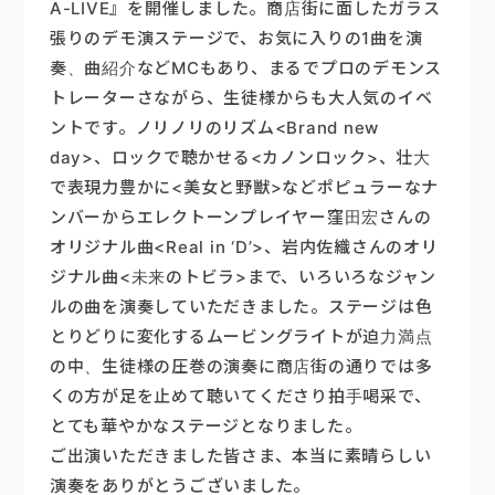
A-LIVE』を開催しました。商店街に面したガラス
張りのデモ演ステージで、お気に入りの1曲を演
楽器販売
奏、曲紹介などMCもあり、まるでプロのデモンス
トレーターさながら、生徒様からも大人気のイベ
ントです。ノリノリのリズム<Brand new
day>、ロックで聴かせる<カノンロック>、壮大
で表現力豊かに<美女と野獣>などポピュラーなナ
ンバーからエレクトーンプレイヤー窪田宏さんの
オリジナル曲<Real in ‘D’>、岩内佐織さんのオリ
ジナル曲<未来のトビラ>まで、いろいろなジャン
ルの曲を演奏していただきました。ステージは色
とりどりに変化するムービングライトが迫力満点
の中、生徒様の圧巻の演奏に商店街の通りでは多
くの方が足を止めて聴いてくださり拍手喝采で、
とても華やかなステージとなりました。
ご出演いただきました皆さま、本当に素晴らしい
演奏をありがとうございました。