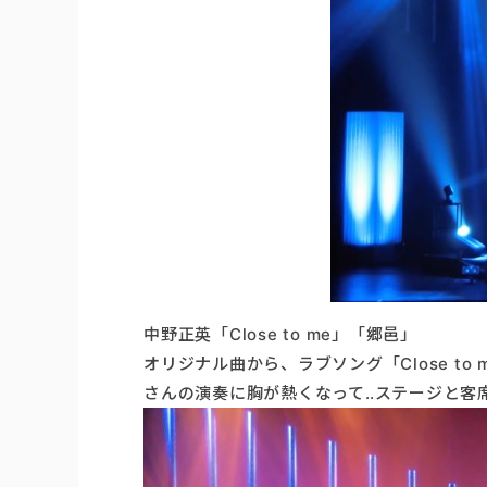
中野正英「Close to me」「郷邑」
オリジナル曲から、ラブソング「Close t
さんの演奏に胸が熱くなって‥ステージと客