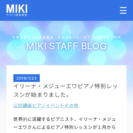
HOME
ミキスタッフによる音楽・
エレクトーン・
ピアノに関するブログ
MIKI STAFF BLOG
教室案内
こどものコース
2019
/
1/23
イリーナ・メジューエワピアノ特別レッ
大人のコース
スンが始まりました。
公開講座
ピアノイベント
その他
講師募集情報
世界的に活躍するピアニスト、イリーナ・メジュ
イベント情報
ーエワさんによるピアノ特別レッスンが１月から