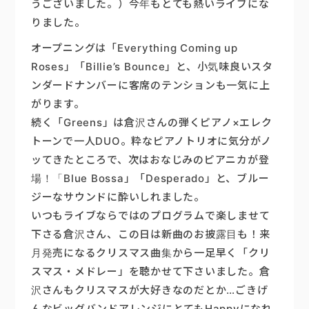
うございました。）今年もとても熱いライブにな
りました。
楽器販売
オープニングは「Everything Coming up
Roses」「Billie’s Bounce」と、小気味良いスタ
ンダードナンバーに客席のテンションも一気に上
がります。
続く「Greens」は倉沢さんの弾くピアノ×エレク
トーンで一人DUO。粋なピアノトリオに気分がノ
ッてきたところで、次はおなじみのピアニカが登
場！「Blue Bossa」「Desperado」と、ブルー
ジーなサウンドに酔いしれました。
いつもライブならではのプログラムで楽しませて
下さる倉沢さん、この日は新曲のお披露目も！来
月発売になるクリスマス曲集から一足早く「クリ
スマス・メドレー」を聴かせて下さいました。倉
沢さんもクリスマスが大好きなのだとか…ごきげ
んなビッグバンドアレンジにとてもHappyになれ