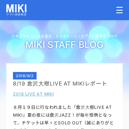
HOME
ミキスタッフによる音楽・
エレクトーン・
ピアノに関するブログ
MIKI STAFF BLOG
教室案内
こどものコース
2018
/
9/2
8/19 倉沢大樹LIVE AT MIKIレポート
大人のコース
2018 LIVE AT MIKI
講師募集情報
８月１９日に行なわれました「倉沢大樹LIVE AT
MIKI」夏の夜には倉沢JAZZ！が毎年恒例となっ
て、チケットは早々とSOLD OUT（誠にありがと
イベント情報