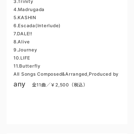
3.Trinity
4.Madrugada
5.KASHIN
6.Escada(Interlude)
7.DALE!!
8.Alive
9.Journey
10.LIFE
11.Butterfly
All Songs Composed&Arranged,Produced by
any
全11曲／￥2,500（税込）