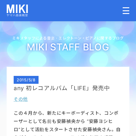
HOME
ミキスタッフによる音楽・
エレクトーン・
ピアノに関するブログ
MIKI STAFF BLOG
教室案内
こどものコース
2015
/
5/8
any 初レコアルバム「LIFE」発売中
大人のコース
その他
講師募集情報
この４月から、新たにキーボーディスト、コンポ
ーザーとして名前も安藤禎央から “安藤ヨシヒ
ロ”として活動をスタートさせた安藤禎央さん。自
イベント情報