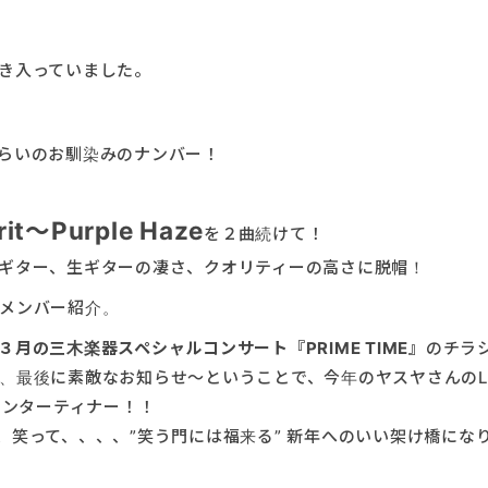
き入っていました。
らいのお馴染みのナンバー！
irit～Purple Haze
を２曲続けて！
ギター、生ギターの凄さ、クオリティーの高さに脱帽！
メンバー紹介。
３月の三木楽器スペシャルコンサート『PRIME TIME』
のチラ
最後に素敵なお知らせ～ということで、今年のヤスヤさんのLIV
エンターティナー！！
、笑って、、、、”笑う門には福来る” 新年へのいい架け橋にな