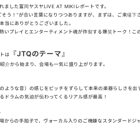
した富岡ヤスヤLIVE AT MIKIレポートです。
ごそう！”が合い言葉になりつつありますが、まずは、ご来場下
本当にありがとうございました。
熱いプレイとエンターティメント魂が炸裂する爆笑トーク！こ
『JTQのテーマ』
トは
紹介から始まり、会場も一気に盛り上がります。
のような音）の感じをピッチをずらして本来の楽器らしさを出
るドラムの気迫が伝わってくるリアル感が最高！
ス
場からの手拍子で、ヴォーカル入りのご機嫌なスタンダードジ