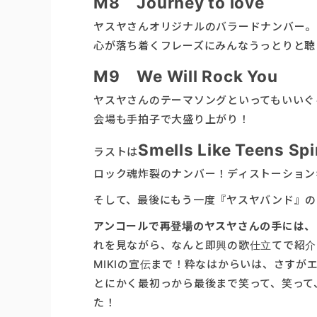
M8 Journey to love
ヤスヤさんオリジナルのバラードナンバー。
心が落ち着くフレーズにみんなうっとりと聴
M9 We Will Rock You
ヤスヤさんのテーマソングといってもいいぐ
会場も手拍子で大盛り上がり！
Smells Like Teens Sp
ラストは
ロック魂炸裂のナンバー！ディストーション
そして、最後にもう一度『ヤスヤバンド』の
アンコールで再登場のヤスヤさんの手には、
れを見ながら、なんと即興の歌仕立てで紹介、
MIKIの宣伝まで！粋なはからいは、さすが
とにかく最初っから最後まで笑って、笑って
た！