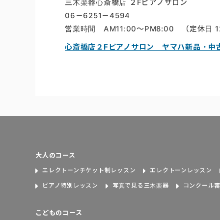
三木楽器心斎橋店 ２Fピアノサロン
06－6251－4594
営業時間 AM11:00～PM8:00 （定休日 
心斎橋店２Fピアノサロン ヤマハ新品・中古
大人のコース
エレクトーンチケット制レッスン
エレクトーンレッスン
ピアノ特別レッスン
写真で見る三木楽器
コンクール
こどものコース