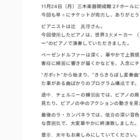
11月24日（月）三木楽器開成館２Fホール
今回も早々にチケットが完売し、ありがとう
ピアニストは辻 真理さん。
今回使用したピアノは、世界3大メーカー （
ー”
のピアノで演奏していただきました。
ベーゼンドルファーは深く、華やかで上質感
客様に綺麗に響きが届くかなどを、入念にチ
“ガボｯト”から始まり、”きらきらぼし変奏
た事がある曲ばかりのプログラム構成です。
途中、チェルニーの練習曲では、ピアノの周
見たり、ピアノの中のアクションの動きを見
最後のラ・カンパネラでは、低音の深い音色
な雰囲気で、大変華やかに終演致しました。
是非、来年もお楽しみにしていてください。