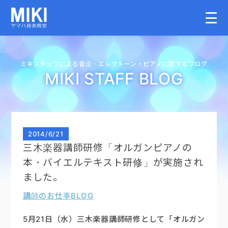
HOME
ミキスタッフによる音楽・
エレクトーン・
ピアノに関するブログ
MIKI STAFF BLOG
教室案内
こどものコース
2014
/
6/21
三木楽器講師研修「オルガンピアノの
大人のコース
本・バイエルテキスト研修」が実施され
ました。
講師募集情報
講師のお仕事BLOG
イベント情報
5月21日（水）三木楽器講師研修として「オルガン