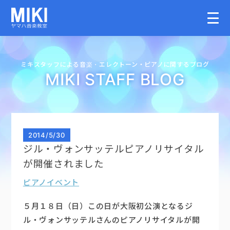
HOME
ミキスタッフによる音楽・
エレクトーン・
ピアノに関するブログ
MIKI STAFF BLOG
教室案内
こどものコース
2014
/
5/30
ジル・ヴォンサッテルピアノリサイタル
大人のコース
が開催されました
ピアノイベント
講師募集情報
５月１８日（日）この日が大阪初公演となるジ
イベント情報
ル・ヴォンサッテルさんのピアノリサイタルが開