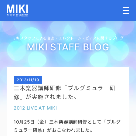
HOME
ミキスタッフによる音楽・
エレクトーン・
ピアノに関するブログ
MIKI STAFF BLOG
教室案内
こどものコース
2013
/
11/19
三木楽器講師研修「ブルグミュラー研
大人のコース
修」が実施されました。
2012 LIVE AT MIKI
講師募集情報
10月25日（金）三木楽器講師研修として「ブルグ
イベント情報
ミュラー研修」がおこなわれました。