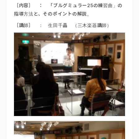
［内容］ ： 「ブルグミュラー25の練習曲」の
楽器販売
指導方法と、そのポイントの解説。
［講師］ ： 生田千晶 （三木楽器講師）