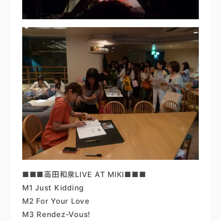
■■■高田和泉LIVE AT MIKI■■■
M1 Just Kidding
M2 For Your Love
M3 Rendez-Vous!