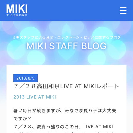
HOME
ミキスタッフによる音楽・
エレクトーン・
ピアノに関するブログ
MIKI STAFF BLOG
教室案内
こどものコース
2013
/
8/5
７／２８高田和泉LIVE AT MIKIレポート
大人のコース
2013 LIVE AT MIKI
講師募集情報
暑い毎日が続きますが、みなさま夏バテは大丈夫
ですか？
７／２８、夏真っ盛りのこの日、LIVE AT MIKI
イベント情報