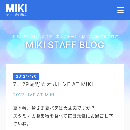
HOME
ミキスタッフによる音楽・
エレクトーン・
ピアノに関するブログ
MIKI STAFF BLOG
教室案内
こどものコース
2012
/
7/30
7／29尾野カオルLIVE AT MIKI
大人のコース
2012 LIVE AT MIKI
講師募集情報
夏本番、皆さま夏バテは大丈夫ですか？
スタミナのある物を食べて毎日元気にお過ごし下
さいね。
イベント情報