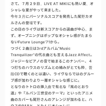
さて、７月２９日、LIVE AT MIKIにも熱い夏、オ
楽器販売
シャレな夏がやって来ました。
今年３月にパーソナルスコアを発売した尾野カオ
ルさんの登場です。
この日のライヴは新スコアからの選曲が中心。ま
ず、オープニングはポップなオシャレ感がたまら
ないFuture Lounge’71から。
つづく２曲目は3rdアルバム”Music
Tranquilizer”の代表曲とも言えるJazz Affect。
ジャジーなピアノの音で始まるこのナンバー、４
つ打ちのハウスのリズムとの絡みがとても粋。普
段CDで聴くのとは違い、ライヴならではのグルー
ブ感が加わりより一層オシャレな感じに。
となりのトトロの挿入曲で有名な『風のとおり
道』や『ルパン三世愛のテーマ』といったアニメ
曲のカバーも尾野さんのアレンジが加わると、ハ
ウスやR&Bと、とたんにオシャレに。