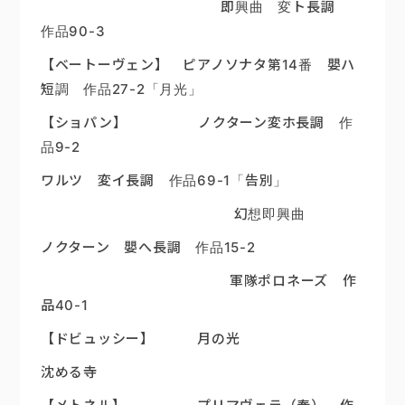
即興曲 変ト長調
作品90-3
【ベートーヴェン】 ピアノソナタ第14番 嬰ハ
短調 作品27-2「月光」
【ショパン】
ノクターン変ホ長調 作
品9-2
ワルツ 変イ長調 作品69-1「告別」
幻想即興曲
ノクターン 嬰へ長調 作品15-2
軍隊ポロネーズ 作
品40-1
【ドビュッシー】 月の光
沈める寺