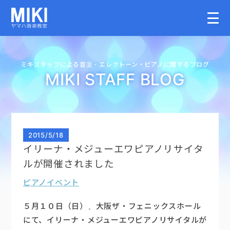
HOME
ミキスタッフによる音楽・
エレクトーン・
ピアノに関するブログ
MIKI STAFF BLOG
教室案内
こどものコース
2015
/
5/18
イリーナ・メジューエワピアノリサイタ
大人のコース
ルが開催されました
ピアノイベント
講師募集情報
５月１０日（日）、大阪ザ・フェニックスホール
イベント情報
にて、イリーナ・メジューエワピアノリサイタルが