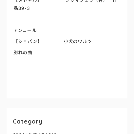
【メトネル】 プリマヴェラ（春） 作
品39-3
アンコール
【ショパン】 小犬のワルツ
別れの曲
Category