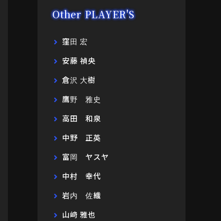
Other PLAYER'S
窪田 宏
安藤 禎央
倉沢 大樹
鷹野 雅史
高田 和泉
中野 正英
富岡 ヤスヤ
中村 幸代
岩内 佐織
山﨑 雅也