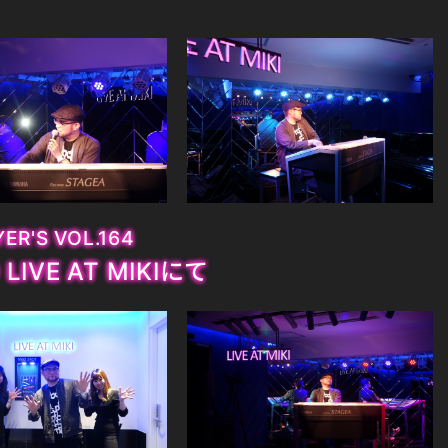
ER'S VOL.164
0 LIVE AT MIKIにて