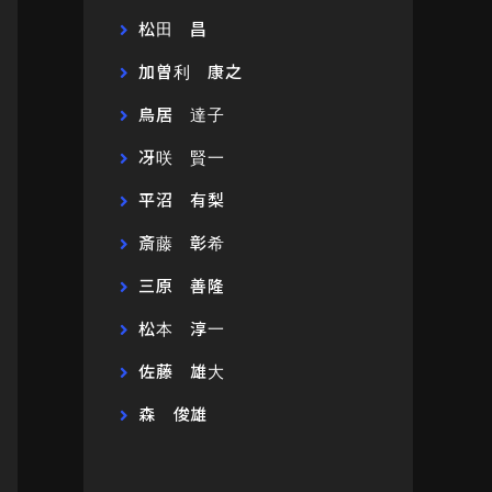
松田 昌
加曽利 康之
鳥居 達子
冴咲 賢一
平沼 有梨
斎藤 彰希
三原 善隆
松本 淳一
佐藤 雄大
森 俊雄