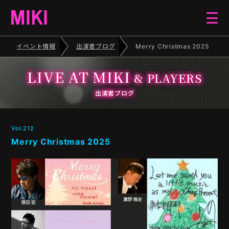
イベント情報
出演者ブログ
Merry Christmas 2025
HOME
LIVE AT MIKI
& PLAYERS
EVENT
出演者ブログ
SCHEDULE
Vol.212
Merry Christmas 2025
BLOG
ELECTONE CONCERT
PIANO RECITAL