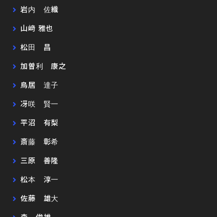
岩内 佐織
山﨑 雅也
松田 昌
加曽利 康之
鳥居 達子
冴咲 賢一
平沼 有梨
斎藤 彰希
三原 善隆
松本 淳一
佐藤 雄大