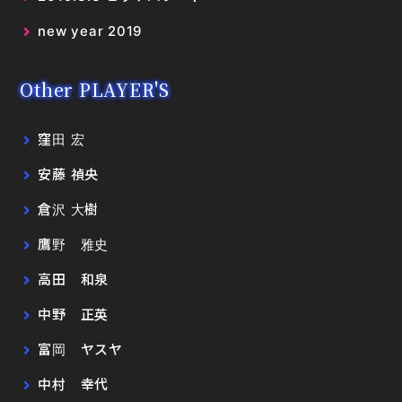
new year 2019
Other PLAYER'S
窪田 宏
安藤 禎央
倉沢 大樹
鷹野 雅史
高田 和泉
中野 正英
富岡 ヤスヤ
中村 幸代