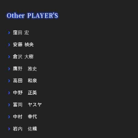
Other PLAYER'S
窪田 宏
安藤 禎央
倉沢 大樹
鷹野 雅史
高田 和泉
中野 正英
富岡 ヤスヤ
中村 幸代
岩内 佐織