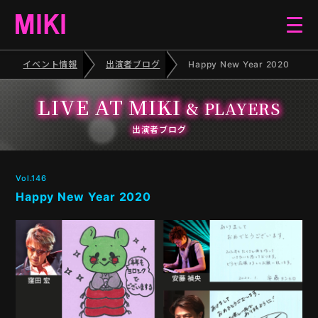
イベント情報
出演者ブログ
Happy New Year 2020
HOME
LIVE AT MIKI
& PLAYERS
EVENT
出演者ブログ
SCHEDULE
Vol.146
Happy New Year 2020
BLOG
ELECTONE CONCERT
PIANO RECITAL