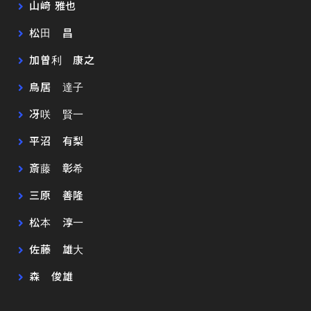
山﨑 雅也
松田 昌
加曽利 康之
鳥居 達子
冴咲 賢一
平沼 有梨
斎藤 彰希
三原 善隆
松本 淳一
佐藤 雄大
森 俊雄