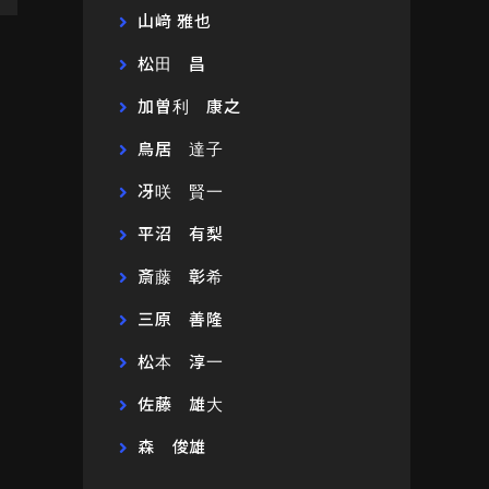
山﨑 雅也
松田 昌
加曽利 康之
鳥居 達子
冴咲 賢一
平沼 有梨
斎藤 彰希
三原 善隆
松本 淳一
佐藤 雄大
森 俊雄