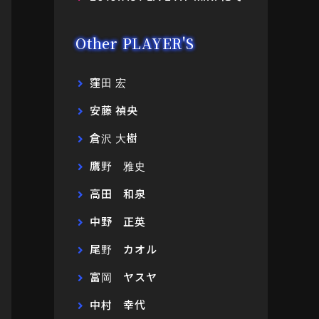
Other PLAYER'S
窪田 宏
安藤 禎央
倉沢 大樹
鷹野 雅史
高田 和泉
中野 正英
尾野 カオル
富岡 ヤスヤ
中村 幸代