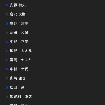
安藤 禎央
倉沢 大樹
鷹野 雅史
高田 和泉
中野 正英
尾野 カオル
富岡 ヤスヤ
中村 幸代
山﨑 雅也
松田 昌
加曽利 康之