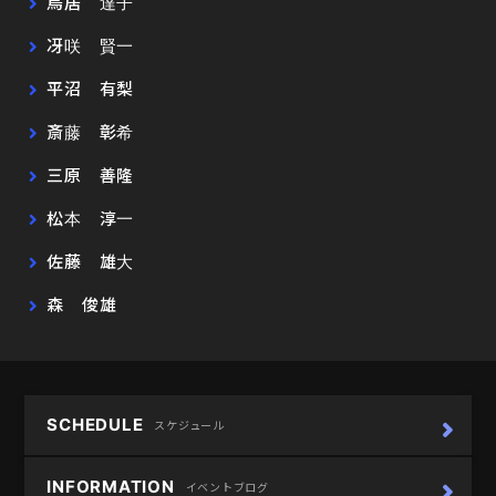
鳥居 達子
冴咲 賢一
平沼 有梨
斎藤 彰希
三原 善隆
松本 淳一
佐藤 雄大
森 俊雄
SCHEDULE
スケジュール
INFORMATION
イベントブログ