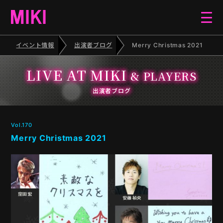
イベント情報
出演者ブログ
Merry Christmas 2021
HOME
LIVE AT MIKI
& PLAYERS
EVENT
出演者ブログ
SCHEDULE
Vol.170
Merry Christmas 2021
BLOG
ELECTONE CONCERT
PIANO RECITAL