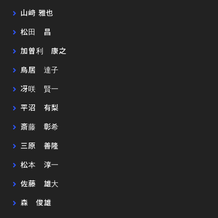
山﨑 雅也
松田 昌
加曽利 康之
鳥居 達子
冴咲 賢一
平沼 有梨
斎藤 彰希
三原 善隆
松本 淳一
佐藤 雄大
森 俊雄