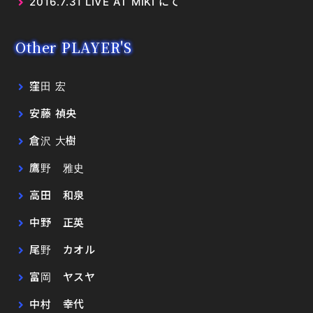
2016.7.31 LIVE AT MIKI にて
Other PLAYER'S
窪田 宏
安藤 禎央
倉沢 大樹
鷹野 雅史
高田 和泉
中野 正英
尾野 カオル
富岡 ヤスヤ
中村 幸代