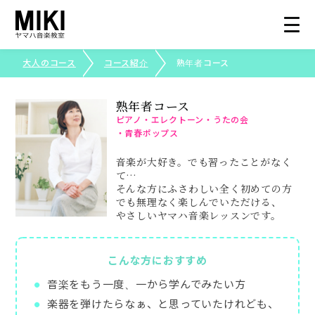
大人のコース
コース紹介
熟年者コース
総合トップ
熟年者コース
ピアノ・エレクトーン
・うたの会
大人のコース
・青春ポップス
音楽が大好き。でも習ったことがなく
コース紹介
て…
そんな方にふさわしい全く初めての方
でも
無理なく楽しんでいただける、
やさしいヤマハ音楽レッスンです。
生徒さまの声
写真で見る三木楽器
こんな方におすすめ
音楽をもう一度、一から学んでみたい方
ピアノ・エレクトーンコンクール
楽器を弾けたらなぁ、と思っていたけれども、